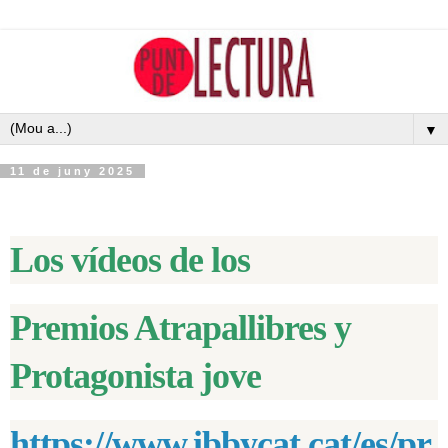
▼
11 de juny 2025
Los vídeos de los
Premios Atrapallibres y
Protagonista jove
https://www.ibbycat.cat/es/pr